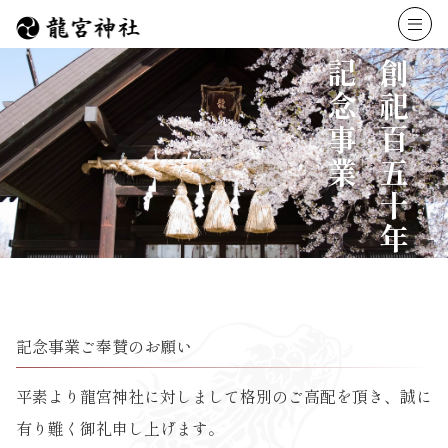
メニ
記念事業
創祀百五十年
記念事業ご奉賛のお願い
平素より龍宮神社に対しまして格別のご高配を頂き、誠に
有り難く御礼申し上げます。