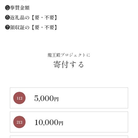
❺奉賛金額
❻返礼品の【要・不要】
❼領収証の【要・不要】
龍王殿プロジェクトに
寄付する
5,000
1口
円
10,000
2口
円