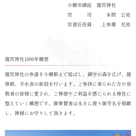
小樽市鎮座 龍宮神社
宮 司 本間 公祐
宮責任役員 上参郷 光祐
龍宮神社1000年構想
龍宮神社の参道を小樽駅まで延ばし、鎮守の森を広げ、龍
神殿、手水舎の新設を行います。ご参拝に来られた方や崇
敬者の皆様に愛され、ご神徳やご利益を感じられる神社に
整えていく構想です。御奉賛者は永きに渡り御芳名を掲載
し、神様にお守りして頂きます。