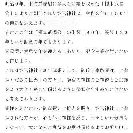
明治９年、北海道発展に多大な功績を収めた「榎本武揚
公」によりご創祀された龍宮神社は、令和８年に１５０年
の佳節を迎えます。
またこの年は「榎本武揚公」の生誕１９０年、没後１２０
年という記念の年でもあります。
意義深い貴重な年を迎えるにあたり、記念事業を行いたい
と存じます。
これは龍宮神社1000年構想として、御氏子崇敬者様、ご参
拝くださる世界中の方々に、龍宮の神様のご神徳とご加護
をより大きく感じて頂けるように整備をすすめていきたい
と考えております。
皆様のあたたかい御奉賛とご協力を賜り、龍宮神社にご参
拝された方々が、心と体に神様を感じ、清々しいお気持ち
となって、大いなるご利益をお受け頂けるようお祈り申し