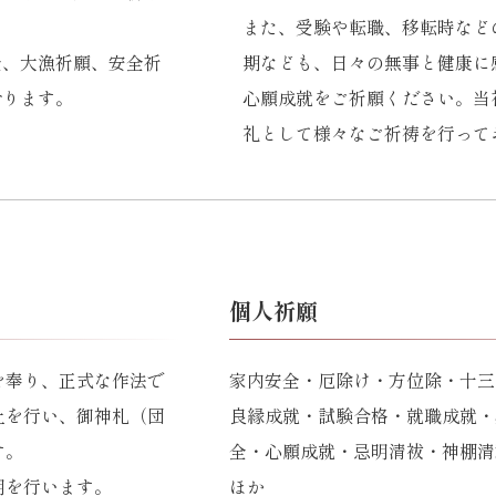
また、受験や転職、移転時など
全、大漁祈願、安全祈
期なども、日々の無事と健康に
おります。
心願成就をご祈願ください。当
礼として様々なご祈祷を行って
個人祈願
を奉り、正式な作法で
家内安全・厄除け・方位除・十三
上を行い、御神札（団
良縁成就・試験合格・就職成就・
す。
全・心願成就・忌明清袚・神棚清
明を行います。
ほか