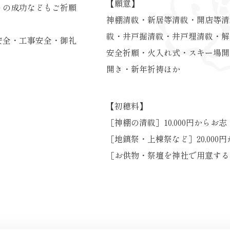
【願意】
トの成功などもご祈願
神棚清祓・新居等清祓・開店等清
祓・井戸掘清祓・井戸埋清祓・解
安全・工事安全・御礼
安全祈願・火入れ式・スキー場開
開き・新年祈祷ほか
【初穂料】
［神棚の清祓］
10,000円からお志
［地鎮祭・上棟祭など］
20,00
［お供物・祭壇を神社で用意する