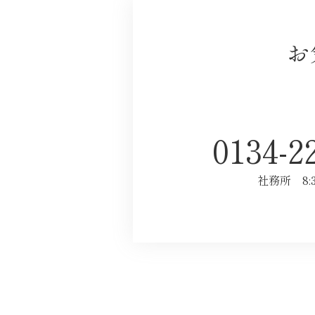
お
0134-2
社務所
8: