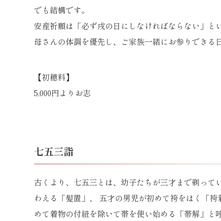
でも結構です。
安産祈願は「必ず戌の日にしなければならない」と
母さんの体調を優先し、ご家族一緒にお参りできる
【初穂料】
5,000円よりお志
七五三詣
古くより、七五三とは、幼子たちが三才まで剃って
わえる「髪置」、 五才の男児が初めて袴をはく「袴
めて着物の付紐を除いて帯を使い始める「帯解」と