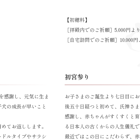
【初穂料】
［拝殿内でのご祈願］
5,000円よ
［自宅訪問でのご祈願］
10,00
初宮参り
を感謝し、元気に生ま
お子さまのご誕生より七日目にお
子犬の成長が早いこと
後五十日経つと初めて、氏神さま
感謝し、赤ちゃんがすくすくと育
清めてお返しします。
る日本人の古くからの人生儀礼で
ードルタイプやサラシ
最近ではこの日にこだわらず、赤