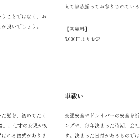
えて家族揃ってお参りされている
いうことではなく、お
日が良いでしょう。
【初穂料】
5,000円よりお志
車祓い
いた髪を、初めてたく
交通安全やドライバーの安全を祈
着」、七才の女児が初
ングや、毎年決まった時期、会社
呼ばれる儀式がありま
す。決まった日付があるものでは