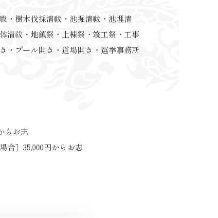
祓・樹木伐採清祓・池掘清祓・池埋清
体清祓・地鎮祭・上棟祭・竣工祭・工事
き・プール開き・道場開き・選挙事務所
0円からお志
場合］
35,000円からお志