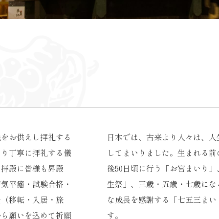
銭をお供えし拝礼する
日本では、古来より人々は、人
より丁寧に拝礼する儀
してまいりました。生まれる前
る拝殿に皆様も昇殿
後50日頃に行う「お宮まいり
病気平癒・試験合格・
生祭」、三歳・五歳・七歳にな
全（移転・入居・旅
な成長を感謝する「七五三まい
から願いを込めて祈願
す。